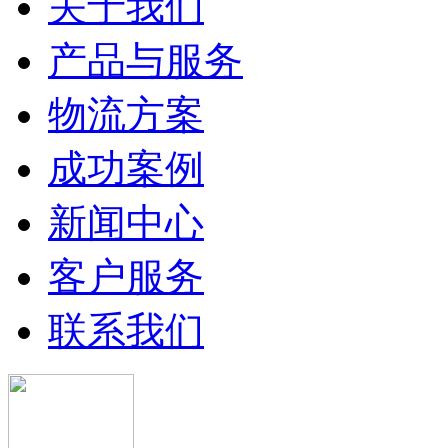
关于我们
产品与服务
物流方案
成功案例
新闻中心
客户服务
联系我们