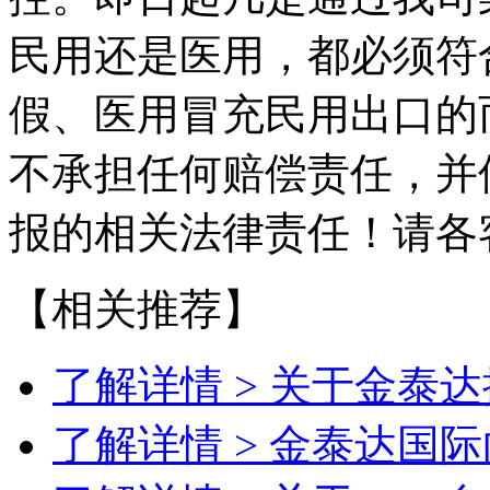
民用还是医用，都必须符
假、医用冒充民用出口的
不承担任何赔偿责任，并
报的相关法律责任！请各
【相关推荐】
了解详情 >
关于金泰达
了解详情 >
金泰达国际