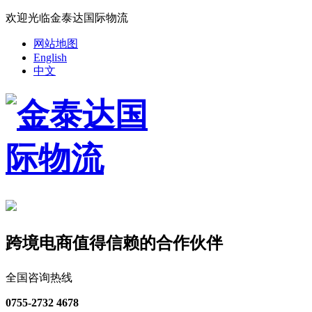
欢迎光临金泰达国际物流
网站地图
English
中文
跨境电商值得信赖的合作伙伴
全国咨询热线
0755-2732 4678